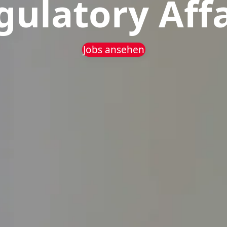
gulatory Affa
Jobs ansehen